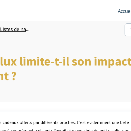
Accuei
Listes de naissance
x limite-t-il son impact
t ?
s cadeaux offerts par différents proches. C’est évidemment une belle
nvoyé séparément, cela entraînerait vite une série de petits colis, des